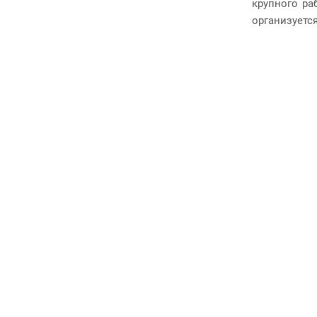
крупного ра
организуетс