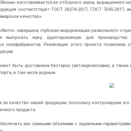
 Жизни» изготавливается из отборного зерна, выращенного на
одукция соответствует ГОСТ 26574-2017, ГОСТ 7045-2017, и
амарское качество».
а «Жито» завершена глубокая модернизация размольного отде
я выпускать муку, адаптированную для производства 
х полуфабрикатов. Реализация этого проекта позволила 
дукции.
ожет быть доставлена бестарно (автомуковозами), а также в
порта, в том числе водным.
 за качество нашей продукции, поскольку контролируем его 
нечного продукта.
беспечить вас нужными объемами с заданными параметрами 
и.