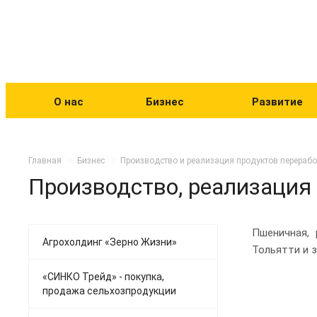
О нас
Бизнес
Развитие
Главная
Бизнес
Производство и реализация продуктов перерабо
Производство, реализация
Пшеничная,
Агрохолдинг «Зерно Жизни»
Тольятти и 
«СИНКО Трейд» - покупка,
продажа сельхозпродукции