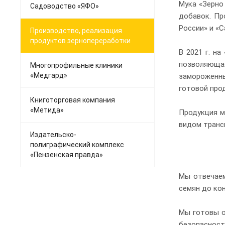
Мука «Зерно
Садоводство «ЯФО»
добавок. Пр
России» и «С
Производство, реализация
продуктов зернопереработки
В 2021 г. н
позволяюща
Многопрофильные клиники
«Медгард»
замороженны
готовой про
Книготорговая компания
«Метида»
Продукция м
видом транс
Издательско-
полиграфический комплекс
«Пензенская правда»
Мы отвечаем
семян до ко
Мы готовы о
безопасност