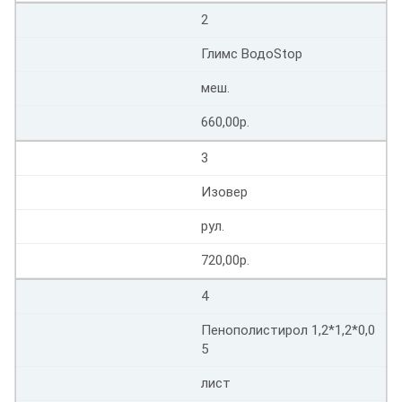
2
Глимс ВодоStop
меш.
660,00р.
3
Изовер
рул.
720,00р.
4
Пенополистирол 1,2*1,2*0,0
5
лист