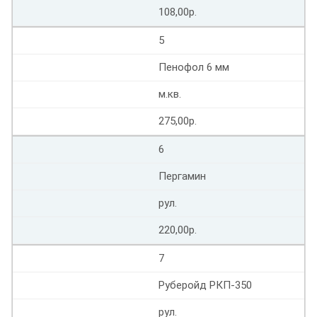
108,00р.
5
Пенофол 6 мм
м.кв.
275,00р.
6
Пергамин
рул.
220,00р.
7
Руберойд РКП-350
рул.