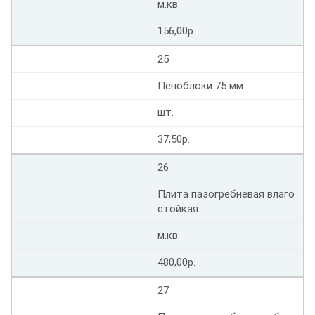
м.кв.
156,00р.
25
Пеноблоки 75 мм
шт.
37,50р.
26
Плита пазогребневая влаго
стойкая
м.кв.
480,00р.
27