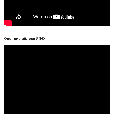
Осенние яблоки ЯФО