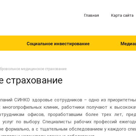
Главная
Карта сайта
Социальное инвестирование
Медиа
бровольное медицинское страхование
е страхование
мпаний СИНКО здоровье сотрудников – одно из приоритетных
 многопрофильных клиник, работники получают к высокок
Сотрудникам офисов, проработавшим более трех лет, пре
 услуг по выбору. Специалисты рабочих профессий ежего
не формально, а с тщательным обследованием у каждого спе