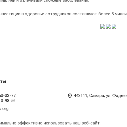
ыявляли и излечивали сложные заболевания.
нвестиции в здоровье сотрудников составляют более 5 милли
кты
50-03-77
,
443111, Самара, ул. Фадее
10-98-56
o.org
симально эффективно использовать наш веб-сайт.