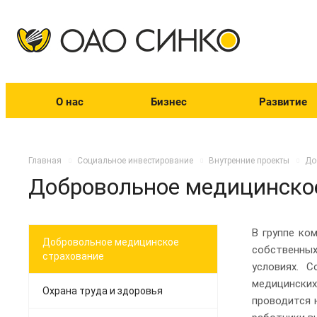
О нас
Бизнес
Развитие
Главная
Социальное инвестирование
Внутренние проекты
До
Добровольное медицинско
В группе ко
Добровольное медицинское
собственных
страхование
условиях. 
медицинских
Охрана труда и здоровья
проводится 