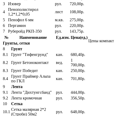
3
Изовер
рул.
720,00р.
Пенополистирол
4
лист
108,00р.
1,2*1,2*0,05
5
Пенофол 6 мм
м.кв.
275,00р.
6
Пергамин
рул.
220,00р.
7
Руберойд РКП-350
рул.
143,75р.
№
Наименование
Ед.изм.
Цена(ед.)
Цены компакт
Грунты, сетки
8
Грунт
8.1
Грунт "Тифенгрунд"
кан.
680,40р.
1
8.2
Грунт Бетоноконтакт
вед.
700,00р.
8.3
Грунт Победит
кан.
250,00р.
Грунт Праймер Альпа
8.4
кан.
701,80р.
по ГКЛ
9
Лента
9.1
Лента "Дихтунгсбанд"
рул.
444,00р.
9.2
Лента кромочная
рул.
356,50р.
10
Сетка
Сетка малярная 2*2
10.1
рул.
648,00р.
(Строби) 50м2