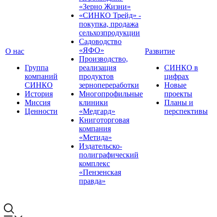
«Зерно Жизни»
«СИНКО Трейд» -
покупка, продажа
сельхозпродукции
Садоводство
«ЯФО»
О нас
Развитие
Производство,
Группа
реализация
СИНКО в
компаний
продуктов
цифрах
СИНКО
зернопереработки
Новые
История
Многопрофильные
проекты
Миссия
клиники
Планы и
Ценности
«Медгард»
перспективы
Книготорговая
компания
«Метида»
Издательско-
полиграфический
комплекс
«Пензенская
правда»