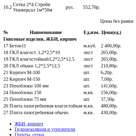
Сетка 2*4 Строби
10.2
рул.
552,70р.
Универсал 1м*50м
Цены без рамки
№
Наименование
Ед.изм.
Цена(ед.)
Гипсовые изделия, ЖБИ, кирпич
17
Бетон11
м.куб.
2 400,00р.
18
ГКЛ влагост. 1,2*2,5*10
лист
265,00р.
19
ГКЛ влагостойкий1,2*2,5*12.5
лист
265,00р.
20
ГКЛ обыкн 1,2*2,5*12,5
лист
210,80р.
21
Кирпич М-100
шт.
6,20р.
22
Кирпич М-150
шт.
7,00р.
23
Пеноблоки 100 мм
шт.
141,60р.
24
Пеноблоки 150
м.кв.
156,00р.
25
Пеноблоки 75 мм
шт.
37,50р.
26
Плита пазогребневая влагостойкая
м.кв.
480,00р.
27
Плита пазогребневая обычн.
м.кв.
430,00р.
ЖБИ, кирпич
Гидроизоляция и утеплители
Грунты, сетки