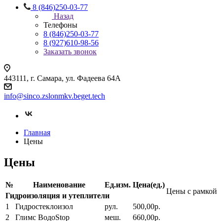
8 (846)250-03-77
Назад
Телефоны
8 (846)250-03-77
8 (927)610-98-56
Заказать звонок
443111, г. Самара, ул. Фадеева 64А
info@sinco.zslonmkv.beget.tech
Главная
Цены
Цены
№
Наименование
Ед.изм.
Цена(ед.)
Цены с рамкой
Гидроизоляция и утеплители
1
Гидростеклоизол
рул.
500,00р.
2
Глимс ВодоStop
меш.
660,00р.