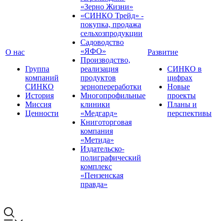
«Зерно Жизни»
«СИНКО Трейд» -
покупка, продажа
сельхозпродукции
Садоводство
«ЯФО»
О нас
Развитие
Производство,
Группа
реализация
СИНКО в
компаний
продуктов
цифрах
СИНКО
зернопереработки
Новые
История
Многопрофильные
проекты
Миссия
клиники
Планы и
Ценности
«Медгард»
перспективы
Книготорговая
компания
«Метида»
Издательско-
полиграфический
комплекс
«Пензенская
правда»