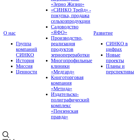
«Зерно Жизни»
«СИНКО Трейд» -
покупка, продажа
сельхозпродукции
Садоводство
«ЯФО»
О нас
Развитие
Производство,
Группа
реализация
СИНКО в
компаний
продуктов
цифрах
СИНКО
зернопереработки
Новые
История
Многопрофильные
проекты
Миссия
клиники
Планы и
Ценности
«Медгард»
перспективы
Книготорговая
компания
«Метида»
Издательско-
полиграфический
комплекс
«Пензенская
правда»