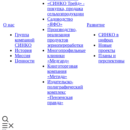
«СИНКО Трейд» -
покупка, продажа
сельхозпродукции
Садоводство
«ЯФО»
О нас
Развитие
Производство,
Группа
реализация
СИНКО в
компаний
продуктов
цифрах
СИНКО
зернопереработки
Новые
История
Многопрофильные
проекты
Миссия
клиники
Планы и
Ценности
«Медгард»
перспективы
Книготорговая
компания
«Метида»
Издательско-
полиграфический
комплекс
«Пензенская
правда»